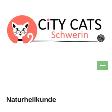
TOG
NAVI
Naturheilkunde